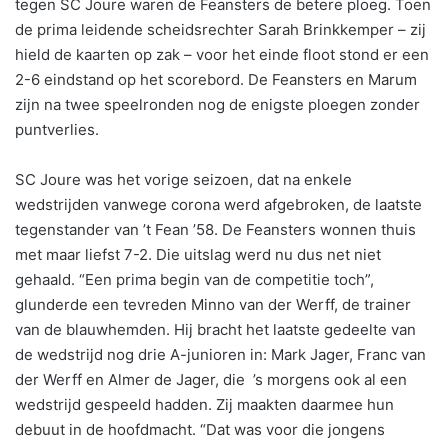
tegen SC Joure waren de Feansters de betere ploeg. Toen
de prima leidende scheidsrechter Sarah Brinkkemper – zij
hield de kaarten op zak – voor het einde floot stond er een
2-6 eindstand op het scorebord. De Feansters en Marum
zijn na twee speelronden nog de enigste ploegen zonder
puntverlies.
SC Joure was het vorige seizoen, dat na enkele
wedstrijden vanwege corona werd afgebroken, de laatste
tegenstander van ’t Fean ’58. De Feansters wonnen thuis
met maar liefst 7-2. Die uitslag werd nu dus net niet
gehaald. “Een prima begin van de competitie toch”,
glunderde een tevreden Minno van der Werff, de trainer
van de blauwhemden. Hij bracht het laatste gedeelte van
de wedstrijd nog drie A-junioren in: Mark Jager, Franc van
der Werff en Almer de Jager, die ’s morgens ook al een
wedstrijd gespeeld hadden. Zij maakten daarmee hun
debuut in de hoofdmacht. “Dat was voor die jongens