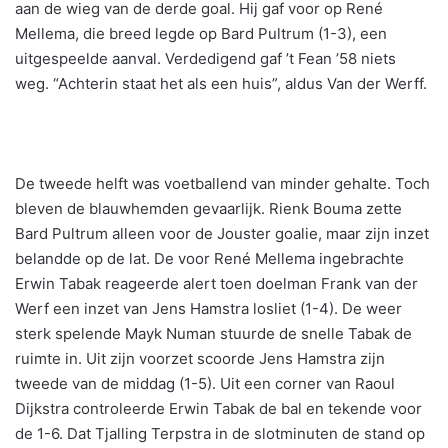
aan de wieg van de derde goal. Hij gaf voor op René
Mellema, die breed legde op Bard Pultrum (1-3), een
uitgespeelde aanval. Verdedigend gaf ’t Fean ’58 niets
weg. “Achterin staat het als een huis”, aldus Van der Werff.
De tweede helft was voetballend van minder gehalte. Toch
bleven de blauwhemden gevaarlijk. Rienk Bouma zette
Bard Pultrum alleen voor de Jouster goalie, maar zijn inzet
belandde op de lat. De voor René Mellema ingebrachte
Erwin Tabak reageerde alert toen doelman Frank van der
Werf een inzet van Jens Hamstra losliet (1-4). De weer
sterk spelende Mayk Numan stuurde de snelle Tabak de
ruimte in. Uit zijn voorzet scoorde Jens Hamstra zijn
tweede van de middag (1-5). Uit een corner van Raoul
Dijkstra controleerde Erwin Tabak de bal en tekende voor
de 1-6. Dat Tjalling Terpstra in de slotminuten de stand op