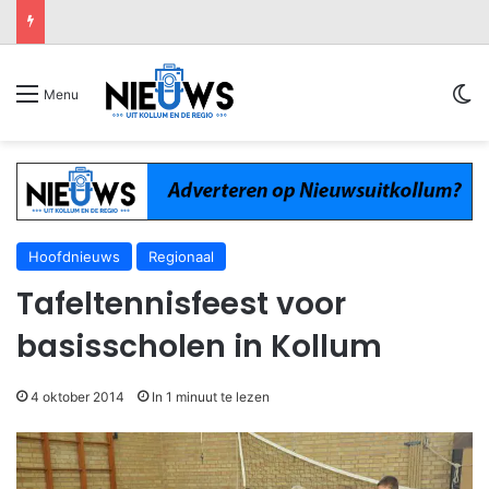
Sw
Menu
Hoofdnieuws
Regionaal
Tafeltennisfeest voor
basisscholen in Kollum
4 oktober 2014
In 1 minuut te lezen