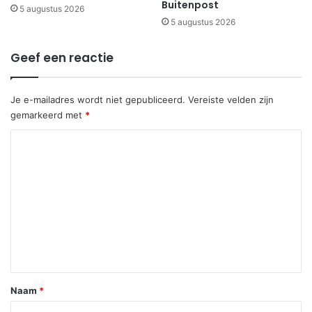
Buitenpost
5 augustus 2026
5 augustus 2026
Geef een reactie
Je e-mailadres wordt niet gepubliceerd.
Vereiste velden zijn
gemarkeerd met
*
R
e
a
c
t
i
e
*
Naam
*