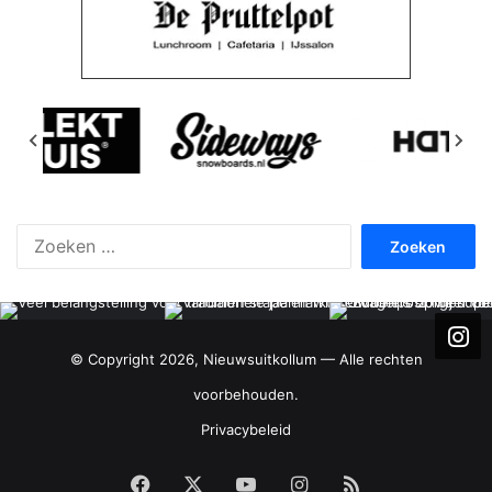
Zoeken
naar:
© Copyright 2026, Nieuwsuitkollum — Alle rechten
voorbehouden.
Privacybeleid
Facebook
X
YouTube
Instagram
RSS