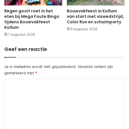
Regen gooit roet in het
Bouwvakfeest in Kollum
eten bij Mega Foute Bingo
van start met viswedstrijd,
tijdens Bouwvakfeest
Color Run en schuimparty
Kollum
6 augustus 2026
7 augustus 2026
Geef een reactie
Je e-mailadres wordt niet gepubliceerd.
Vereiste velden zijn
gemarkeerd met
*
R
e
a
c
t
i