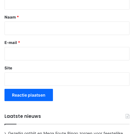
e
*
Naam
*
E-mail
*
Site
Laatste nieuws
Gezellig ontbijt en Mega Foute Bingo zorgen voor feestelijke