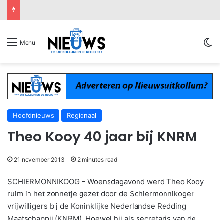
Sw
Menu
Hoofdnieuws
Regionaal
Theo Kooy 40 jaar bij KNRM
21 november 2013
2 minutes read
SCHIERMONNIKOOG – Woensdagavond werd Theo Kooy
ruim in het zonnetje gezet door de Schiermonnikoger
vrijwilligers bij de Koninklijke Nederlandse Redding
Maatschappij (KNRM). Hoewel hij als secretaris van de