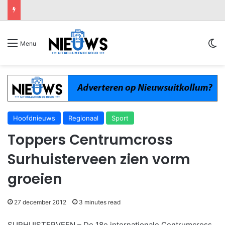
Sw
Menu
Hoofdnieuws
Regionaal
Sport
Toppers Centrumcross
Surhuisterveen zien vorm
groeien
27 december 2012
3 minutes read
SURHUISTERVEEN – De 18e internationale Centrumcross