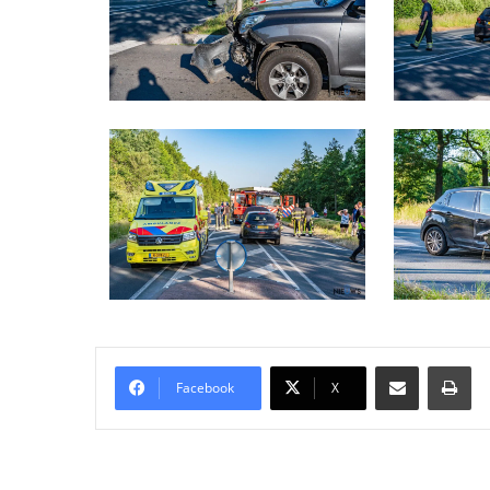
Delen via Email
Pri
Facebook
X