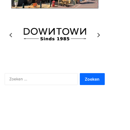
Zoeken
naar: