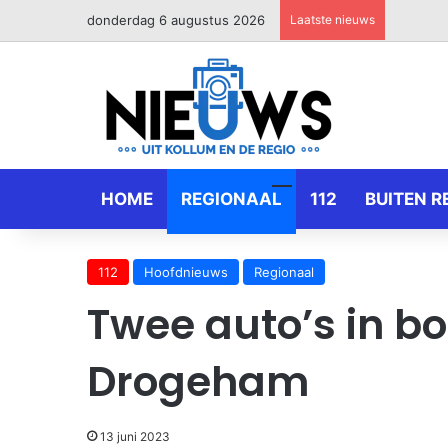
donderdag 6 augustus 2026
Laatste nieuws
HOME
REGIONAAL
112
BUITEN R
112
Hoofdnieuws
Regionaal
Twee auto’s in bo
Drogeham
13 juni 2023