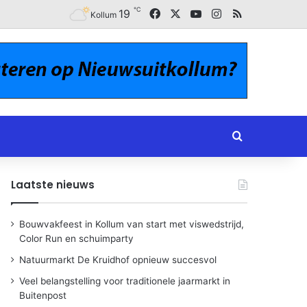
℃
Facebook
X
YouTube
Instagram
RSS
19
Kollum
Zoeken naar
Laatste nieuws
Bouwvakfeest in Kollum van start met viswedstrijd,
Color Run en schuimparty
Natuurmarkt De Kruidhof opnieuw succesvol
Veel belangstelling voor traditionele jaarmarkt in
Buitenpost