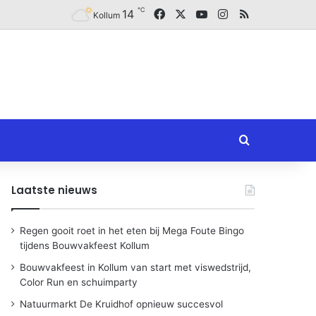
℃
Facebook
X
YouTube
Instagram
RSS
14
Kollum
Zoeken naar
Laatste nieuws
Regen gooit roet in het eten bij Mega Foute Bingo
tijdens Bouwvakfeest Kollum
Bouwvakfeest in Kollum van start met viswedstrijd,
Color Run en schuimparty
Natuurmarkt De Kruidhof opnieuw succesvol