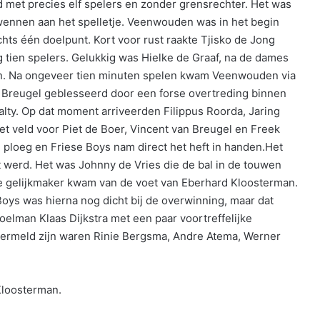
met precies elf spelers en zonder grensrechter. Het was
n wennen aan het spelletje. Veenwouden was in het begin
chts één doelpunt. Kort voor rust raakte Tjisko de Jong
 tien spelers. Gelukkig was Hielke de Graaf, na de dames
n. Na ongeveer tien minuten spelen kwam Veenwouden via
n Breugel geblesseerd door een forse overtreding binnen
lty. Op dat moment arriveerden Filippus Roorda, Jaring
t veld voor Piet de Boer, Vincent van Breugel en Freek
ploeg en Friese Boys nam direct het heft in handen.Het
t werd. Het was Johnny de Vries die de bal in de touwen
De gelijkmaker kwam van de voet van Eberhard Kloosterman.
e Boys was hierna nog dicht bij de overwinning, maar dat
oelman Klaas Dijkstra met een paar voortreffelijke
t vermeld zijn waren Rinie Bergsma, Andre Atema, Werner
Kloosterman.