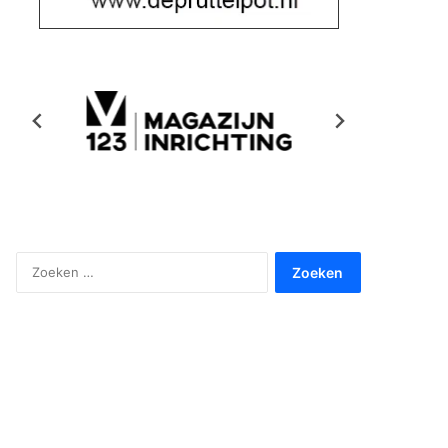
Zoeken
naar: