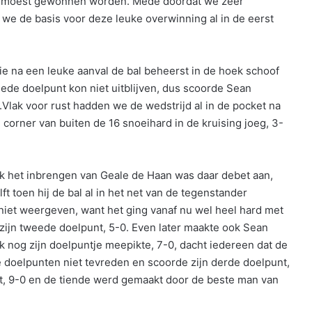
er moest gewonnen worden. Mede doordat we zeer
we de basis voor deze leuke overwinning al in de eerst
ie na een leuke aanval de bal beheerst in de hoek schoof
ede doelpunt kon niet uitblijven, dus scoorde Sean
Vlak voor rust hadden we de wedstrijd al in de pocket na
 corner van buiten de 16 snoeihard in de kruising joeg, 3-
k het inbrengen van Geale de Haan was daar debet aan,
t toen hij de bal al in het net van de tegenstander
 niet weergeven, want het ging vanaf nu wel heel hard met
zijn tweede doelpunt, 5-0. Even later maakte ook Sean
 nog zijn doelpuntje meepikte, 7-0, dacht iedereen dat de
 doelpunten niet tevreden en scoorde zijn derde doelpunt,
t, 9-0 en de tiende werd gemaakt door de beste man van