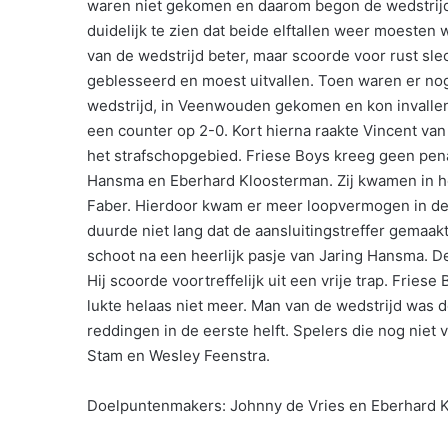
waren niet gekomen en daarom begon de wedstrijd 
duidelijk te zien dat beide elftallen weer moeste
van de wedstrijd beter, maar scoorde voor rust sle
geblesseerd en moest uitvallen. Toen waren er nog
wedstrijd, in Veenwouden gekomen en kon invalle
een counter op 2-0. Kort hierna raakte Vincent va
het strafschopgebied. Friese Boys kreeg geen pena
Hansma en Eberhard Kloosterman. Zij kwamen in he
Faber. Hierdoor kwam er meer loopvermogen in de 
duurde niet lang dat de aansluitingstreffer gemaak
schoot na een heerlijk pasje van Jaring Hansma. 
Hij scoorde voortreffelijk uit een vrije trap. Fries
lukte helaas niet meer. Man van de wedstrijd was d
reddingen in de eerste helft. Spelers die nog nie
Stam en Wesley Feenstra.
Doelpuntenmakers: Johnny de Vries en Eberhard 