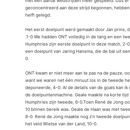
met een aantal wedstrijden meer gespeeld. Dus 
geconcentreerd aan deze strijd begonnen, hebben 
helft gelegd.
Het eerst doelpunt werd gemaakt door Jan prins, d
.1-0.We hadden ONT volledig in de tang en een twe
Humphries zijn eerste doelpunt in deze match, 2-0.
een doelpunt van Jaring Hansma, die de bal uit een
0.
ONT kwam er niet meer aan te pas na de pauze, oo
want we waren net één minuut los in de tweede helf
deponeerde, 4-0. Al de details van de goals kan ik
de doelpuntenmachine. Geale maakte na korte tijd 
Humphries zijn tweede, 6-0.Toen René de Jong ook
10 binnen bereik was. Geale de Haan was met twee
8-0. René de Jong maakte nog z’n tweede doelpun
het veld Wietse van der Land, 10-0.