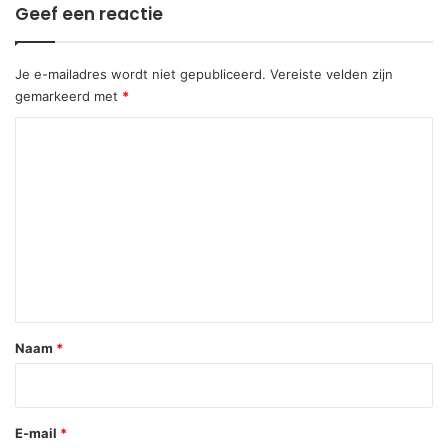
Geef een reactie
Je e-mailadres wordt niet gepubliceerd.
Vereiste velden zijn
gemarkeerd met
*
R
e
a
c
t
i
e
*
Naam
*
E-mail
*