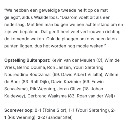
“We hebben een geweldige tweede helft op de mat
gelegd”, aldus Waalderbos. “Daarom voelt dit als een
nederlaag. Met tien man buigen we een achterstand om en
zijn we bepalend. Dat geeft heel veel vertrouwen richting
de komende weken. Ook de ploegen om ons heen laten
punten liggen, dus het worden nog mooie weken.”
Opstelling Buitenpost:
Kevin van der Meulen (C), Wim de
Vries, Bernd Douma, Ron Janzen, Youri Sletering,
Noureddine Boutzamar (69. David Albert Villalta), Willem
de Boer (83. Rolf Dijk), David Kazimier (69. Edwin
Schaafsma), Rik Weening, Joran Olijve (18. Johan
Kaldeway), Gerbrand Waaksma (83. Roan van der Weij)
Scoreverloop: 0-1
(Toine Slor),
1-1
(Youri Sletering),
2-
1
(Rik Weening),
2-2
(Sander Stel)