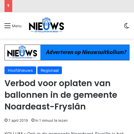
Sw
Menu
Hoofdnieuws
Regionaal
Verbod voor oplaten van
ballonnen in de gemeente
Noardeast-Fryslân
7 april 2019
In 1 minuut te lezen
KOLLUM – Ook in de gemeente Noardeast-Fryslân is het