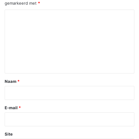
gemarkeerd met
*
R
e
a
c
t
i
e
*
Naam
*
E-mail
*
Site