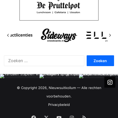
Zoeken
naar:
© Copyright 2026, Nieuwsuitkollum — Alle rechten
voorbehouden.
Privacybeleid
Facebook
X
YouTube
Instagram
RSS