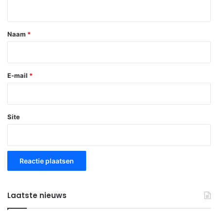
i
e
*
Naam
*
E-mail
*
Site
Laatste nieuws