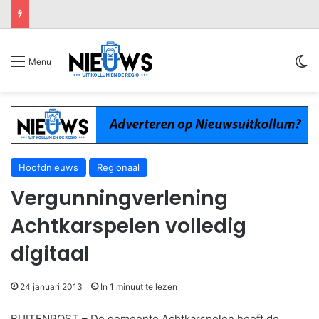
Sw
Menu
Hoofdnieuws
Regionaal
Vergunningverlening
Achtkarspelen volledig
digitaal
24 januari 2013
In 1 minuut te lezen
BUITENPOST – De gemeente Achtkarspelen heeft de