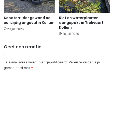
Scooterrijder gewond na
Riet en waterplanten
eenzijdig ongeval in Kollum
aangepakt in Trekvaart
Kollum
29 juli 2026
29 juli 2026
Geef een reactie
Je e-mailadres wordt niet gepubliceerd.
Vereiste velden zijn
gemarkeerd met
*
R
e
a
c
t