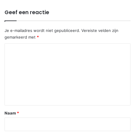
Geef een reactie
Je e-mailadres wordt niet gepubliceerd.
Vereiste velden zijn
gemarkeerd met
*
R
e
a
c
t
i
e
*
Naam
*