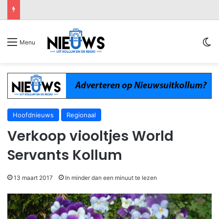
Sw
Menu
Hoofdnieuws
Regionaal
Verkoop viooltjes World
Servants Kollum
13 maart 2017
In minder dan een minuut te lezen