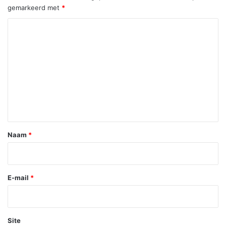
gemarkeerd met
*
R
e
a
c
t
i
e
*
Naam
*
E-mail
*
Site