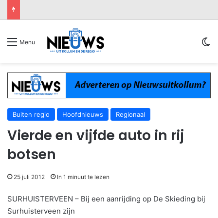
Sw
Menu
Buiten regio
Hoofdnieuws
Regionaal
Vierde en vijfde auto in rij
botsen
25 juli 2012
In 1 minuut te lezen
SURHUISTERVEEN – Bij een aanrijding op De Skieding bij
Surhuisterveen zijn