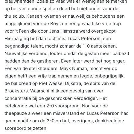
blauwhemden. Zoals zo vaak was er weinig aan te merken
op het vertoonde spel en deed het niet onder voor de
thuisclub. Kansen kwamen er nauwelijks behoudens een
mogelijkheid voor de Boys en een gevaarlijke vrije trap
voor ‘t Fean die door Jens Hamstra werd overgekopt.
Hierna ging het dan toch mis. Lucas Peterson, een
begenadigd talent, mocht zomaar de 1-0 aantekenen.
Nauwelijks verdiend, louter omdat de gasten meer balbezit
hadden dan de gastheren. Even later werd het nog erger.
Één van de sterkhouders, Mayk Numan, mocht ver op
eigen helft een vrije trap nemen en legde, onbegrijpelijk,
de bal breed op Piet Wessel Dijkstra, de spits van de
Broeksters. Waarschijnlijk een gevolg van over-
concentratie bij de geschrokken verdediger. Het
betekende wel een 2-0 voorsprong. Nog voor de
theepauze alweer een misverstand en Lucas Peterson had
geen moeite om de 3-0 op het, overigens, denkbeeldige
scorebord te zetten.