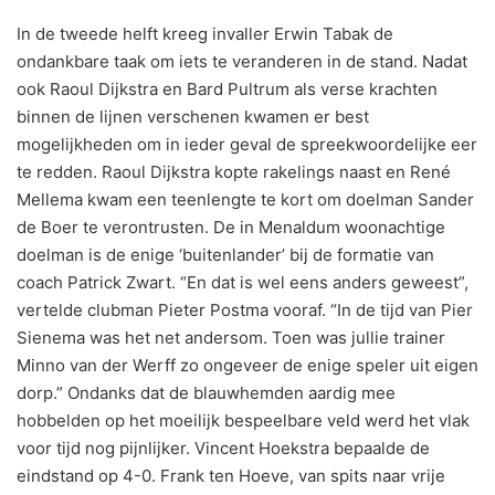
In de tweede helft kreeg invaller Erwin Tabak de
ondankbare taak om iets te veranderen in de stand. Nadat
ook Raoul Dijkstra en Bard Pultrum als verse krachten
binnen de lijnen verschenen kwamen er best
mogelijkheden om in ieder geval de spreekwoordelijke eer
te redden. Raoul Dijkstra kopte rakelings naast en René
Mellema kwam een teenlengte te kort om doelman Sander
de Boer te verontrusten. De in Menaldum woonachtige
doelman is de enige ‘buitenlander’ bij de formatie van
coach Patrick Zwart. “En dat is wel eens anders geweest”,
vertelde clubman Pieter Postma vooraf. “In de tijd van Pier
Sienema was het net andersom. Toen was jullie trainer
Minno van der Werff zo ongeveer de enige speler uit eigen
dorp.” Ondanks dat de blauwhemden aardig mee
hobbelden op het moeilijk bespeelbare veld werd het vlak
voor tijd nog pijnlijker. Vincent Hoekstra bepaalde de
eindstand op 4-0. Frank ten Hoeve, van spits naar vrije