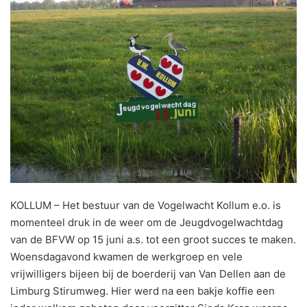
KOLLUM – Het bestuur van de Vogelwacht Kollum e.o. is
momenteel druk in de weer om de Jeugdvogelwachtdag
van de BFVW op 15 juni a.s. tot een groot succes te maken.
Woensdagavond kwamen de werkgroep en vele
vrijwilligers bijeen bij de boerderij van Van Dellen aan de
Limburg Stirumweg. Hier werd na een bakje koffie een