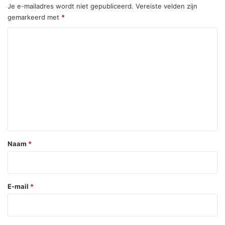
Je e-mailadres wordt niet gepubliceerd.
Vereiste velden zijn
gemarkeerd met
*
R
e
a
c
t
i
e
*
Naam
*
E-mail
*