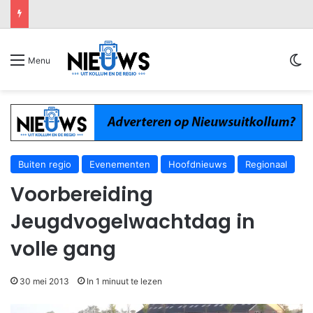
Sw
Menu
Buiten regio
Evenementen
Hoofdnieuws
Regionaal
Voorbereiding
Jeugdvogelwachtdag in
volle gang
30 mei 2013
In 1 minuut te lezen