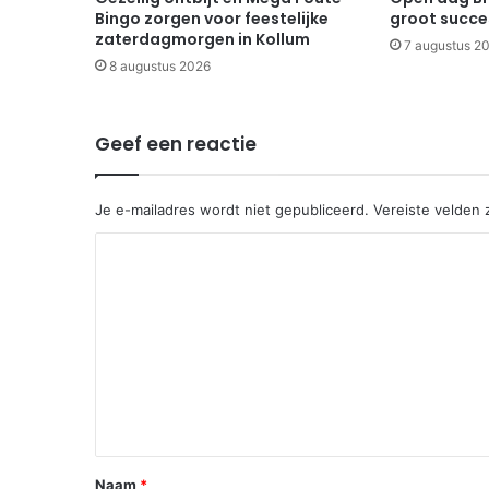
Bingo zorgen voor feestelijke
groot succe
zaterdagmorgen in Kollum
7 augustus 2
8 augustus 2026
Geef een reactie
Je e-mailadres wordt niet gepubliceerd.
Vereiste velden
R
e
a
c
t
i
e
*
Naam
*