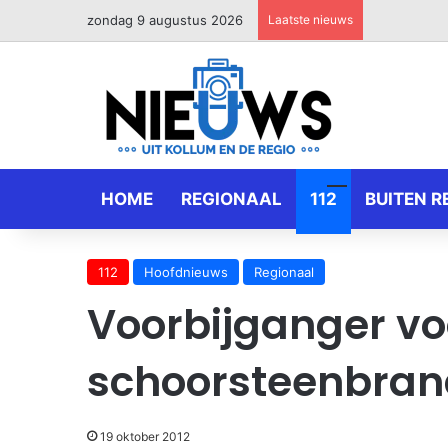
zondag 9 augustus 2026
Laatste nieuws
HOME
REGIONAAL
112
BUITEN R
112
Hoofdnieuws
Regionaal
Voorbijganger v
schoorsteenbrand
19 oktober 2012