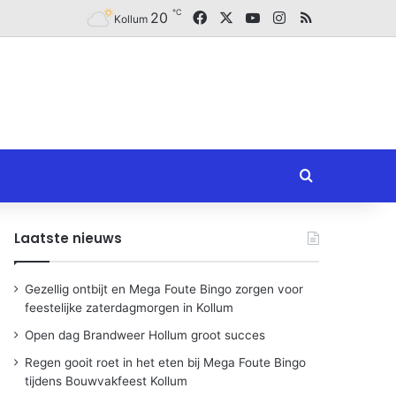
℃
Facebook
X
YouTube
Instagram
RSS
20
Kollum
Zoeken naar
Laatste nieuws
Gezellig ontbijt en Mega Foute Bingo zorgen voor
feestelijke zaterdagmorgen in Kollum
Open dag Brandweer Hollum groot succes
Regen gooit roet in het eten bij Mega Foute Bingo
tijdens Bouwvakfeest Kollum