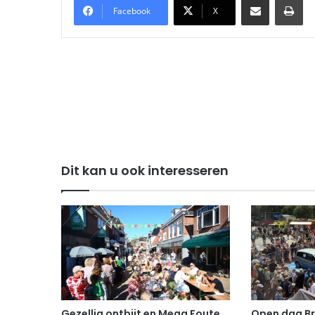
Facebook
X
Dit kan u ook interesseren
Gezellig ontbijt en Mega Foute
Open dag B