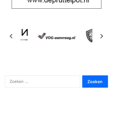
Zoeken
naar: