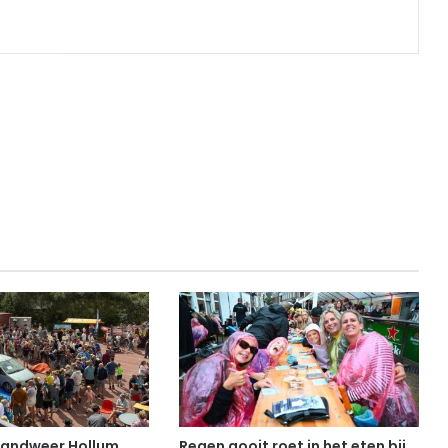
randweer Hollum
Regen gooit roet in het eten bij