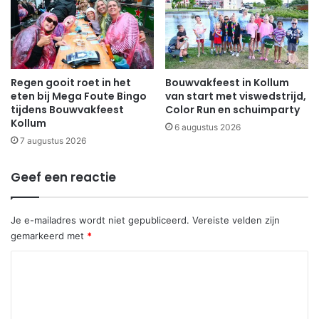
Regen gooit roet in het
Bouwvakfeest in Kollum
eten bij Mega Foute Bingo
van start met viswedstrijd,
tijdens Bouwvakfeest
Color Run en schuimparty
Kollum
6 augustus 2026
7 augustus 2026
Geef een reactie
Je e-mailadres wordt niet gepubliceerd.
Vereiste velden zijn
gemarkeerd met
*
R
e
a