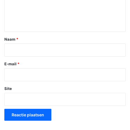
c
t
i
e
*
Naam
*
E-mail
*
Site