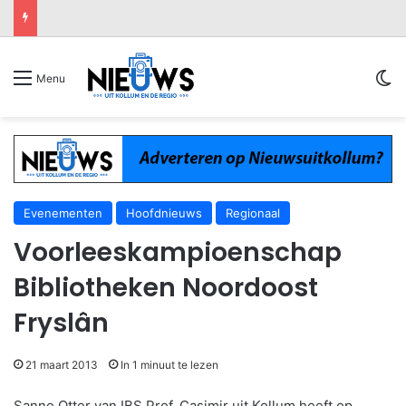
Sw
Menu
Evenementen
Hoofdnieuws
Regionaal
Voorleeskampioenschap
Bibliotheken Noordoost
Fryslân
21 maart 2013
In 1 minuut te lezen
Sanne Otter van IBS Prof. Casimir uit Kollum heeft op