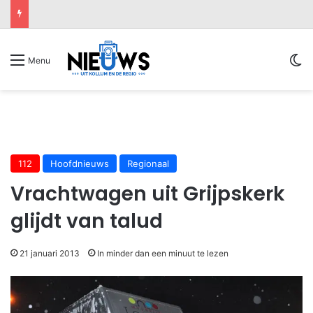
Sw
Menu
112
Hoofdnieuws
Regionaal
Vrachtwagen uit Grijpskerk
glijdt van talud
21 januari 2013
In minder dan een minuut te lezen