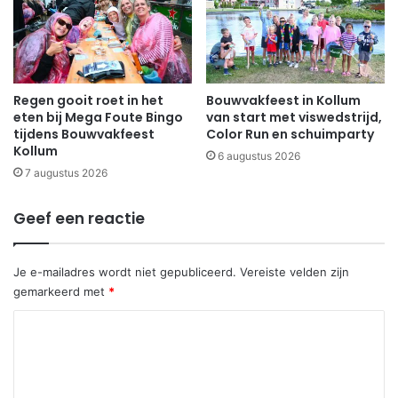
Regen gooit roet in het
Bouwvakfeest in Kollum
eten bij Mega Foute Bingo
van start met viswedstrijd,
tijdens Bouwvakfeest
Color Run en schuimparty
Kollum
6 augustus 2026
7 augustus 2026
Geef een reactie
Je e-mailadres wordt niet gepubliceerd.
Vereiste velden zijn
gemarkeerd met
*
R
e
a