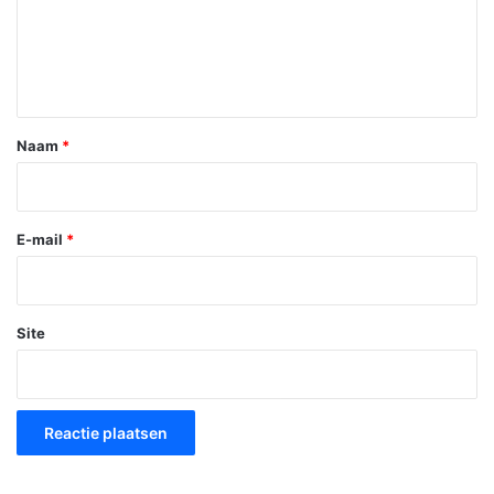
c
t
i
e
*
Naam
*
E-mail
*
Site