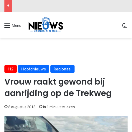
Sw
Menu
112
Hoofdnieuws
Regionaal
Vrouw raakt gewond bij
aanrijding op de Trekweg
8 augustus 2013
In 1 minuut te lezen