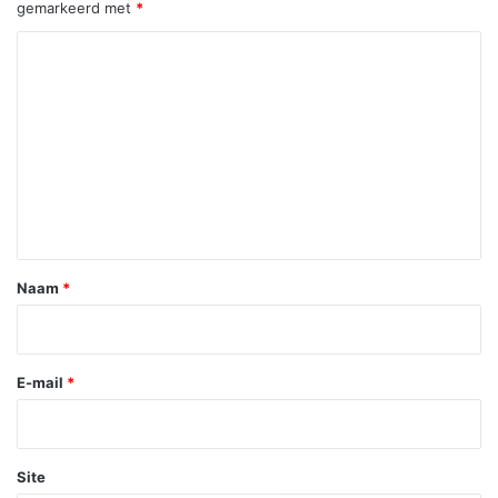
gemarkeerd met
*
R
e
a
c
t
i
e
*
Naam
*
E-mail
*
Site