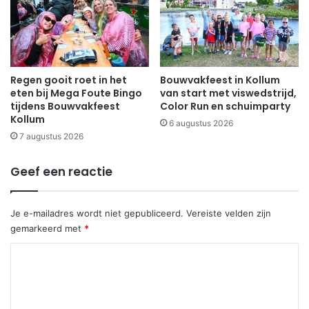
Regen gooit roet in het
Bouwvakfeest in Kollum
eten bij Mega Foute Bingo
van start met viswedstrijd,
tijdens Bouwvakfeest
Color Run en schuimparty
Kollum
6 augustus 2026
7 augustus 2026
Geef een reactie
Je e-mailadres wordt niet gepubliceerd.
Vereiste velden zijn
gemarkeerd met
*
R
e
a