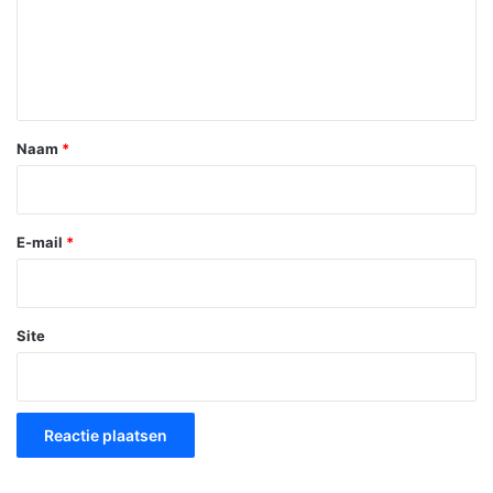
c
t
i
e
*
Naam
*
E-mail
*
Site