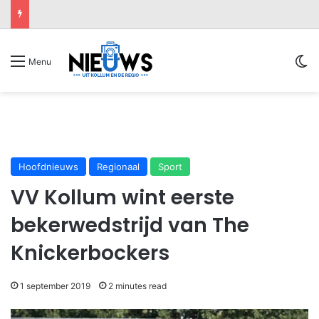
Sw
Menu
Hoofdnieuws
Regionaal
Sport
VV Kollum wint eerste
bekerwedstrijd van The
Knickerbockers
1 september 2019
2 minutes read