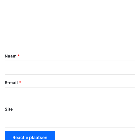
a
c
t
i
e
*
Naam
*
E-mail
*
Site