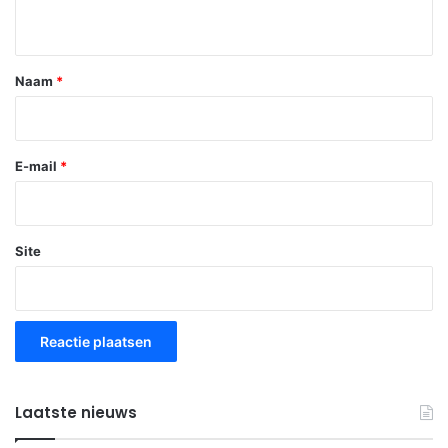
i
e
*
Naam
*
E-mail
*
Site
Laatste nieuws