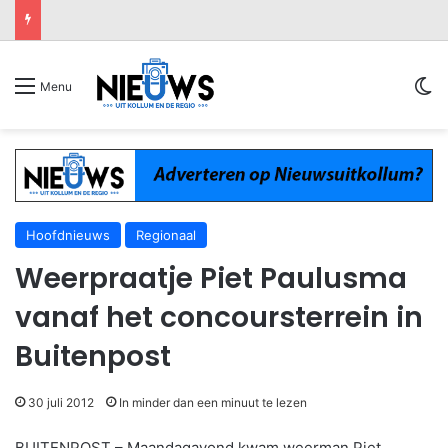
Sw
Menu
Hoofdnieuws
Regionaal
Weerpraatje Piet Paulusma
vanaf het concoursterrein in
Buitenpost
30 juli 2012
In minder dan een minuut te lezen
BUITENPOST – Maandagavond kwam weerman Piet