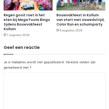
Regen gooit roet in het
Bouwvakfeest in Kollum
eten bij Mega Foute Bingo
van start met viswedstrijd,
tijdens Bouwvakfeest
Color Run en schuimparty
Kollum
6 augustus 2026
7 augustus 2026
Geef een reactie
Je e-mailadres wordt niet gepubliceerd.
Vereiste velden zijn
gemarkeerd met
*
R
e
a
c
t