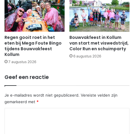
Regen gooit roet in het
Bouwvakfeest in Kollum
eten bij Mega Foute Bingo
van start met viswedstrijd,
tijdens Bouwvakfeest
Color Run en schuimparty
Kollum
6 augustus 2026
7 augustus 2026
Geef een reactie
Je e-mailadres wordt niet gepubliceerd.
Vereiste velden zijn
gemarkeerd met
*
R
e
a