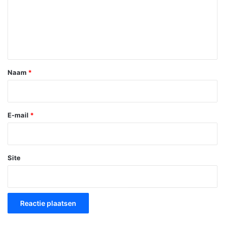
c
t
i
e
*
Naam
*
E-mail
*
Site