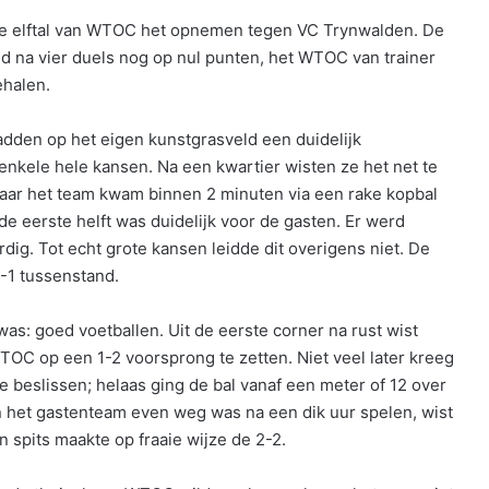
e elftal van WTOC het opnemen tegen VC Trynwalden. De
d na vier duels nog op nul punten, het WTOC van trainer
ehalen.
adden op het eigen kunstgrasveld een duidelijk
enkele hele kansen. Na een kwartier wisten ze het net te
maar het team kwam binnen 2 minuten via een rake kopbal
 de eerste helft was duidelijk voor de gasten. Er werd
rdig. Tot echt grote kansen leidde dit overigens niet. De
-1 tussenstand.
s: goed voetballen. Uit de eerste corner na rust wist
OC op een 1-2 voorsprong te zetten. Niet veel later kreeg
e beslissen; helaas ging de bal vanaf een meter of 12 over
en het gastenteam even weg was na een dik uur spelen, wist
n spits maakte op fraaie wijze de 2-2.