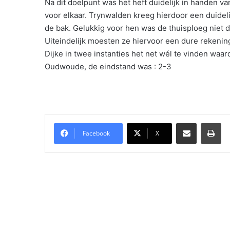
Na dit doelpunt was het heft duidelijk in handen v
voor elkaar. Trynwalden kreeg hierdoor een duide
de bak. Gelukkig voor hen was de thuisploeg niet 
Uiteindelijk moesten ze hiervoor een dure rekening
Dijke in twee instanties het net wél te vinden wa
Oudwoude, de eindstand was : 2-3
Delen via Email
Pri
Facebook
X