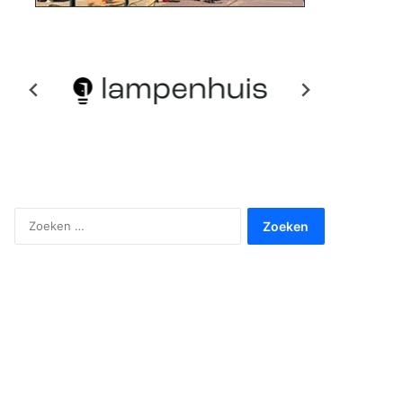
Zoeken
naar: