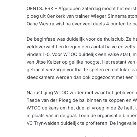
OENTSJERK – Afgelopen zaterdag mocht het eerst
ploeg uit Oenkerk van trainer Wieger Sinnema ston
Oane Westra wist na evenveel duels 4 punten te b
De beginfase was duidelijk voor de thuisclub. Ze h
veldoverwicht en kregen een aantal halve en zelfs 
vinden:1-0. Voor WTOC duidelijk een valse start, 
van Jitse Keizer op gelijke hoogte. Het restant van
getracht verzorgd voetbal te spelen en dat lukte aa
kleedkamers werden dan ook opgezocht met een 1
Na rust ging WTOC verder met waar het gebleven wa
Taede van der Ploeg de bal binnen te koppen en WT
WTOC de kans om het duel al vroeg in de 2e helft t
in plaats van in de goal. Toen de organisatie binn
VC Trynwalden duidelijk te profiteren. De ingevalle