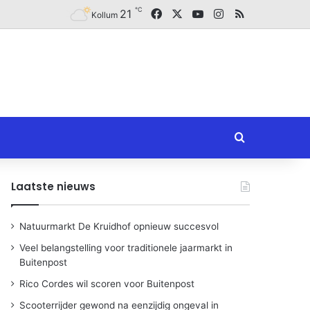
℃
Facebook
X
YouTube
Instagram
RSS
21
Kollum
Zoeken naar
Laatste nieuws
Natuurmarkt De Kruidhof opnieuw succesvol
Veel belangstelling voor traditionele jaarmarkt in
Buitenpost
Rico Cordes wil scoren voor Buitenpost
Scooterrijder gewond na eenzijdig ongeval in