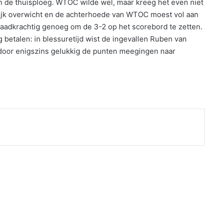
an de thuisploeg. WTOC wilde wel, maar kreeg het even niet
lijk overwicht en de achterhoede van WTOC moest vol aan
daadkrachtig genoeg om de 3-2 op het scorebord te zetten.
 betalen: in blessuretijd wist de ingevallen Ruben van
ardoor enigszins gelukkig de punten meegingen naar
nt