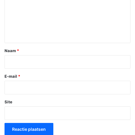
a
c
t
i
e
*
Naam
*
E-mail
*
Site