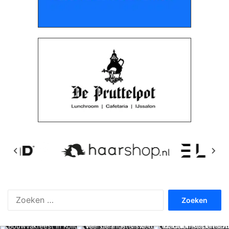
Zoeken
naar: