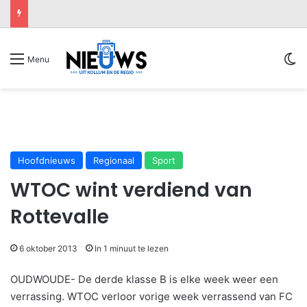
Sw
Menu
Hoofdnieuws
Regionaal
Sport
WTOC wint verdiend van
Rottevalle
6 oktober 2013
In 1 minuut te lezen
OUDWOUDE- De derde klasse B is elke week weer een
verrassing. WTOC verloor vorige week verrassend van FC