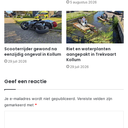
5 augustus 2026
Scooterrijder gewond na
Riet en waterplanten
eenzijdig ongeval in Kollum
aangepakt in Trekvaart
Kollum
29 juli 2026
29 juli 2026
Geef een reactie
Je e-mailadres wordt niet gepubliceerd.
Vereiste velden zijn
gemarkeerd met
*
R
e