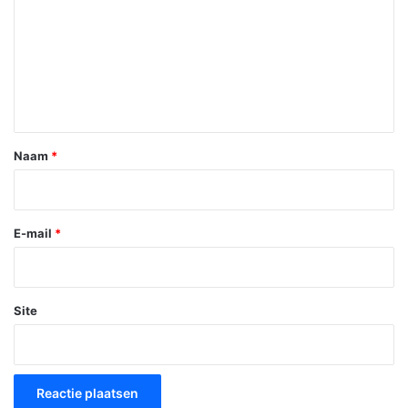
a
c
t
i
e
*
Naam
*
E-mail
*
Site