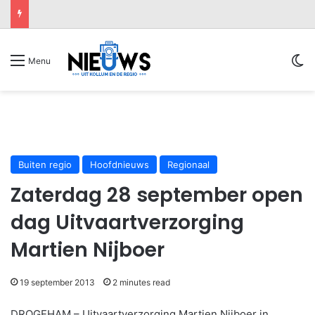
Sw
Menu
Buiten regio
Hoofdnieuws
Regionaal
Zaterdag 28 september open
dag Uitvaartverzorging
Martien Nijboer
19 september 2013
2 minutes read
DROGEHAM – Uitvaartverzorging Martien Nijboer in