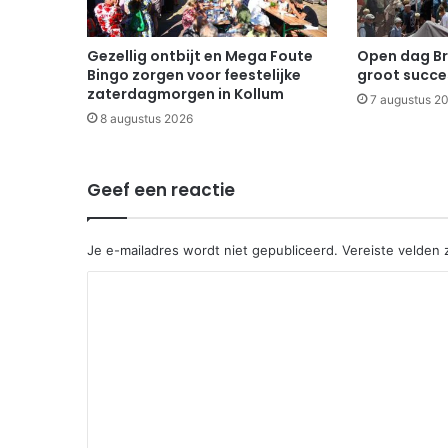
Gezellig ontbijt en Mega Foute
Open dag B
Bingo zorgen voor feestelijke
groot succe
zaterdagmorgen in Kollum
7 augustus 2
8 augustus 2026
Geef een reactie
Je e-mailadres wordt niet gepubliceerd.
Vereiste velden
R
e
a
c
t
i