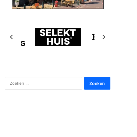
Zoeken
naar: