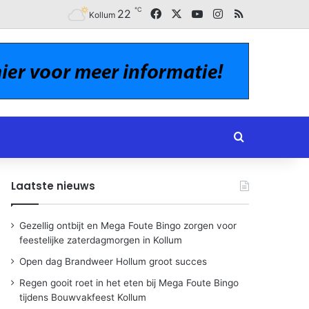
℃
Facebook
X
YouTube
Instagram
RSS
22
Kollum
Zoeken naar
Laatste nieuws
Gezellig ontbijt en Mega Foute Bingo zorgen voor
feestelijke zaterdagmorgen in Kollum
Open dag Brandweer Hollum groot succes
Regen gooit roet in het eten bij Mega Foute Bingo
tijdens Bouwvakfeest Kollum