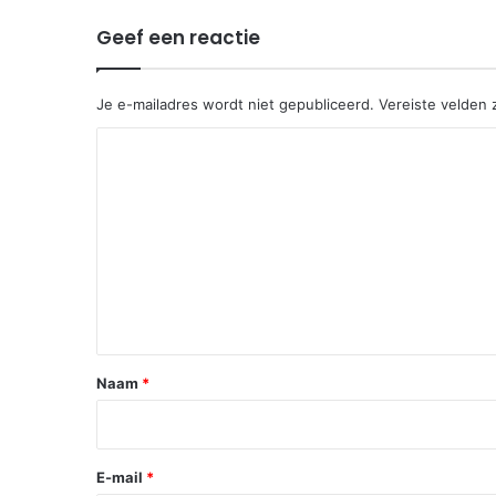
Geef een reactie
Je e-mailadres wordt niet gepubliceerd.
Vereiste velden
R
e
a
c
t
i
e
*
Naam
*
E-mail
*