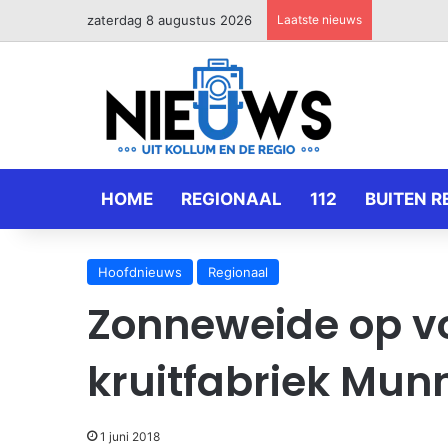
zaterdag 8 augustus 2026
Laatste nieuws
HOME
REGIONAAL
112
BUITEN R
Hoofdnieuws
Regionaal
Zonneweide op v
kruitfabriek Munn
1 juni 2018