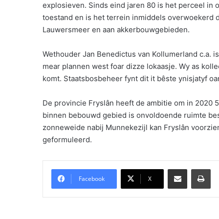
explosieven. Sinds eind jaren 80 is het perceel i
toestand en is het terrein inmiddels overwoekerd 
Lauwersmeer en aan akkerbouwgebieden.
Wethouder Jan Benedictus van Kollumerland c.a. is bli
mear plannen west foar dizze lokaasje. Wy as kolle
komt. Staatsbosbeheer fynt dit it bêste ynisjatyf oa
De provincie Fryslân heeft de ambitie om in 202
binnen bebouwd gebied is onvoldoende ruimte bes
zonneweide nabij Munnekezijl kan Fryslân voorzien
geformuleerd.
Delen via Email
Pri
Facebook
X