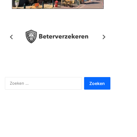
Zoeken
naar: