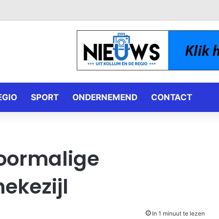
EGIO
SPORT
ONDERNEMEND
CONTACT
oormalige
ekezijl
In 1 minuut te lezen