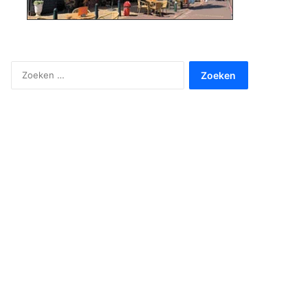
Zoeken
naar: