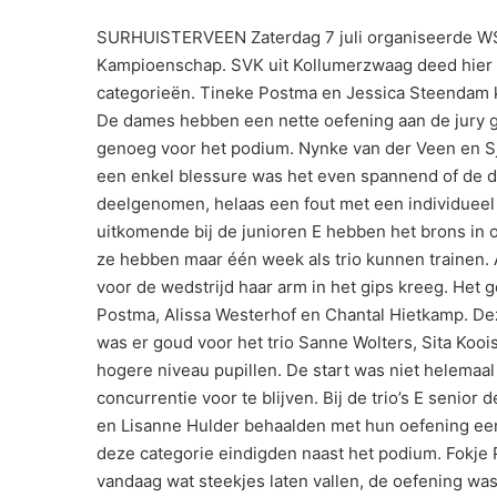
SURHUISTERVEEN Zaterdag 7 juli organiseerde WS
Kampioenschap. SVK uit Kollumerzwaag deed hier a
categorieën. Tineke Postma en Jessica Steendam kw
De dames hebben een nette oefening aan de jury 
genoeg voor het podium. Nynke van der Veen en Sja
een enkel blessure was het even spannend of de
deelgenomen, helaas een fout met een individueel e
uitkomende bij de junioren E hebben het brons in
ze hebben maar één week als trio kunnen trainen. 
voor de wedstrijd haar arm in het gips kreeg. Het
Postma, Alissa Westerhof en Chantal Hietkamp. Dez
was er goud voor het trio Sanne Wolters, Sita Koo
hogere niveau pupillen. De start was niet helema
concurrentie voor te blijven. Bij de trio’s E seni
en Lisanne Hulder behaalden met hun oefening een
deze categorie eindigden naast het podium. Fokje
vandaag wat steekjes laten vallen, de oefening wa