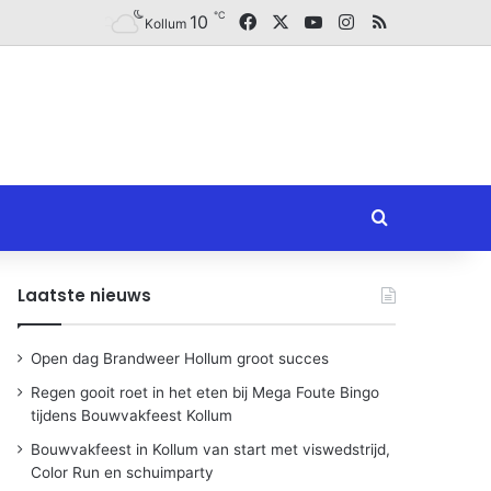
℃
Facebook
X
YouTube
Instagram
RSS
10
Kollum
Zoeken naar
Laatste nieuws
Open dag Brandweer Hollum groot succes
Regen gooit roet in het eten bij Mega Foute Bingo
tijdens Bouwvakfeest Kollum
Bouwvakfeest in Kollum van start met viswedstrijd,
Color Run en schuimparty