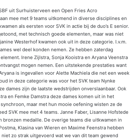
BF uit Surhuisterveen een Open Fries Acro
an mee met 9 teams uitkomend in diverse disciplines en
amen als eersten voor SVK in actie bij de duo’s E senior.
getoond, met technisch goede elementen, maar was niet
nine Westerhof kwamen ook uit in deze categorie. I.v.m.
 dames wel deel konden nemen. Ze hebben zaterdag
lement. Irene Zijlstra, Sonja Kooistra en Aryana Veenstra
 ontvangst mogen nemen. Een uitstekende prestaties want
Aryana is ingevallen voor Alette Machiela die net een week
 goud in deze categorie was voor het SVK team Nynke
e dames zijn de laatste wedstrijden onverslaanbaar. Ook
istra en Femke Damstra deze dames komen uit in het
al synchroon, maar met hun mooie oefening wisten ze de
or deed SVK mee met 4 teams. Janne Faber, Lisanne Hofstede
 bronzen medaille. De overige teams die uitkwamen in
 Postma, Klasina van Wieren en Maxime Feenstra hebben
s niet zo strak uitgevoerd wat we van dit team gewend