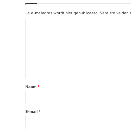
Je e-mailadres wordt niet gepubliceerd.
Vereiste velden
R
e
a
c
t
i
e
*
Naam
*
E-mail
*