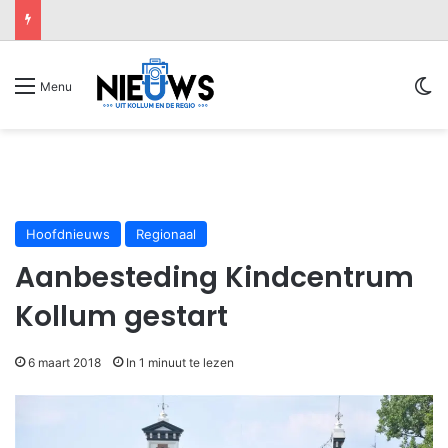
Sw
Menu
Hoofdnieuws
Regionaal
Aanbesteding Kindcentrum
Kollum gestart
6 maart 2018
In 1 minuut te lezen