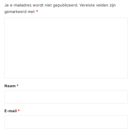
Je e-mailadres wordt niet gepubliceerd.
Vereiste velden zijn
gemarkeerd met
*
R
e
a
c
t
i
e
*
Naam
*
E-mail
*