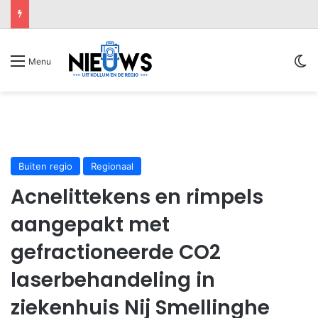
Sw
Menu
Buiten regio
Regionaal
Acnelittekens en rimpels
aangepakt met
gefractioneerde CO2
laserbehandeling in
ziekenhuis Nij Smellinghe