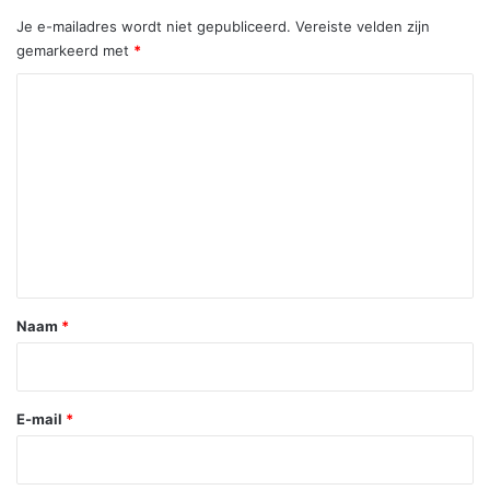
Je e-mailadres wordt niet gepubliceerd.
Vereiste velden zijn
gemarkeerd met
*
R
e
a
c
t
i
e
*
Naam
*
E-mail
*