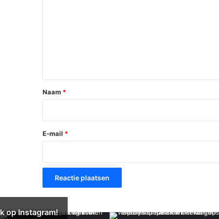
e
a
c
t
i
e
*
Naam
*
E-mail
*
k op Instagram!