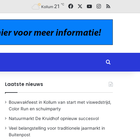
℃
Facebook
X
YouTube
Instagram
RSS
21
Kollum
Zoeken naar
Laatste nieuws
Bouwvakfeest in Kollum van start met viswedstrijd,
Color Run en schuimparty
Natuurmarkt De Kruidhof opnieuw succesvol
Veel belangstelling voor traditionele jaarmarkt in
Buitenpost