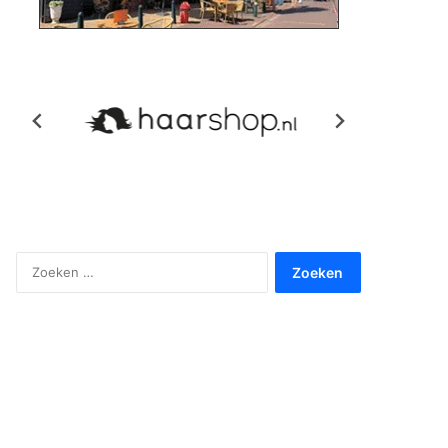
Zoeken
naar: