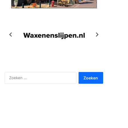
Zoeken
naar: