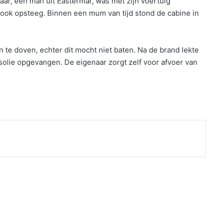
ar, een man uit Eastermar, was met zijn voertuig
ok opsteeg. Binnen een mum van tijd stond de cabine in
e doven, echter dit mocht niet baten. Na de brand lekte
solie opgevangen. De eigenaar zorgt zelf voor afvoer van
nt