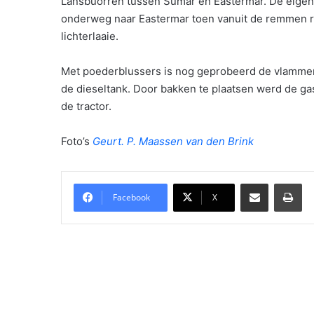
Lânsbuorren tussen Sumar en Eastermar. De eigena
onderweg naar Eastermar toen vanuit de remmen ro
lichterlaaie.
Met poederblussers is nog geprobeerd de vlammen t
de dieseltank. Door bakken te plaatsen werd de ga
de tractor.
Foto’s
Geurt. P. Maassen van den Brink
Delen via Email
Pri
Facebook
X