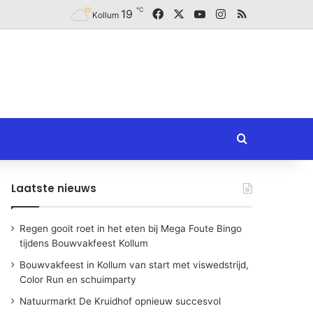
℃
Facebook
X
YouTube
Instagram
RSS
19
Kollum
Zoeken naar
Laatste nieuws
Regen gooit roet in het eten bij Mega Foute Bingo
tijdens Bouwvakfeest Kollum
Bouwvakfeest in Kollum van start met viswedstrijd,
Color Run en schuimparty
Natuurmarkt De Kruidhof opnieuw succesvol