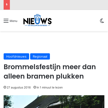
Sw
Menu
Hoofdnieuws
Regionaal
Brommelsfestijn meer dan
alleen bramen plukken
27 augustus 2016
In 1 minuut te lezen