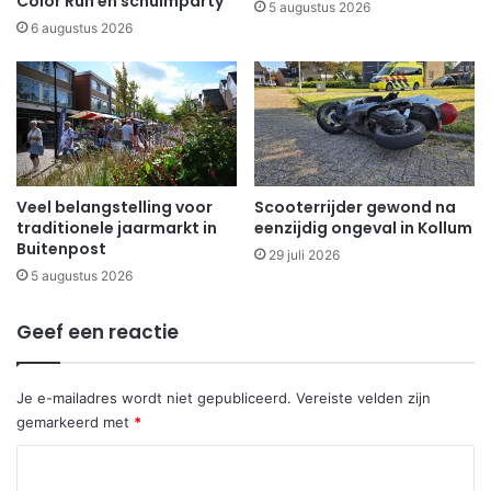
Color Run en schuimparty
5 augustus 2026
6 augustus 2026
Veel belangstelling voor
Scooterrijder gewond na
traditionele jaarmarkt in
eenzijdig ongeval in Kollum
Buitenpost
29 juli 2026
5 augustus 2026
Geef een reactie
Je e-mailadres wordt niet gepubliceerd.
Vereiste velden zijn
gemarkeerd met
*
R