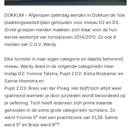
DOKKUM – Afgelopen zaterdag werden in Dokkum de 1ste
plaatsingswedstrijden gehouden voor niveau D2 en D3.
Grote groepen meiden maakten zich klaar voor de hun
eerste wedstrijd van turnseizoen 2014/2015. Zo ook 4
meiden van C.G.V. Wardy
Elke turnster in haar eigen categorie en daarbij behorend
niveau. Wardy deed in de volgende categorieën mee:
Instap D2: Yvonne Talstra, Pupil 2 D2: Aïsha Roskamer en
Sanne Hiemstra en
Pupil 2 D3: Bresi van der Ploeg. Het blijft toch altijd weer
spannend wanneer je door juryleden wordt beoordeeld op
je oefening. Toch heeft iedereen zich prima staande
gehouden in de soms grote categorieën turnsters. Zo
e
werd Yvonne 5
met een prachtscore van 51,28. Sanne
e
ste
werd 5
en Bresi werd 8
.