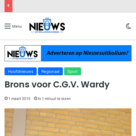
Sw
Menu
Hoofdnieuws
Regionaal
Sport
Brons voor C.G.V. Wardy
1 maart 2015
In 1 minuut te lezen