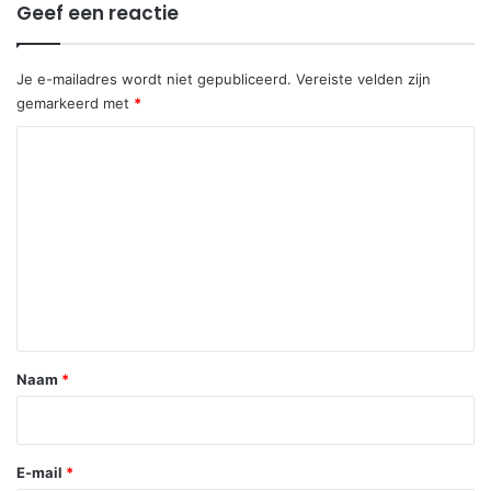
Geef een reactie
Je e-mailadres wordt niet gepubliceerd.
Vereiste velden zijn
gemarkeerd met
*
R
e
a
c
t
i
e
*
Naam
*
E-mail
*