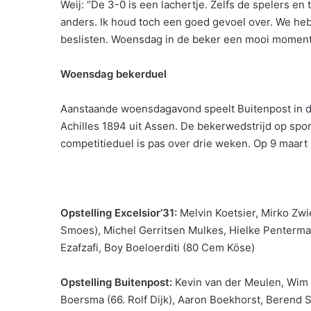
Weij: “De 3-0 is een lachertje. Zelfs de spelers en 
anders. Ik houd toch een goed gevoel over. We heb
beslisten. Woensdag in de beker een mooi moment 
Woensdag bekerduel
Aanstaande woensdagavond speelt Buitenpost in de
Achilles 1894 uit Assen. De bekerwedstrijd op sp
competitieduel is pas over drie weken. Op 9 maart
Opstelling Excelsior’31:
Melvin Koetsier, Mirko Zwi
Smoes), Michel Gerritsen Mulkes, Hielke Penterman
Ezafzafi, Boy Boeloerditi (80 Cem Köse)
Opstelling Buitenpost:
Kevin van der Meulen, Wim 
Boersma (66. Rolf Dijk), Aaron Boekhorst, Berend S