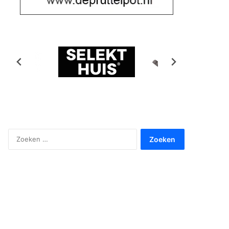
Zoeken
naar: