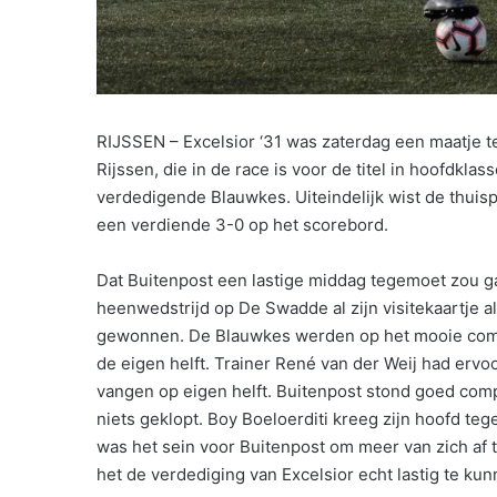
RIJSSEN – Excelsior ‘31 was zaterdag een maatje 
Rijssen, die in de race is voor de titel in hoofdkl
verdedigende Blauwkes. Uiteindelijk wist de thuis
een verdiende 3-0 op het scorebord.
Dat Buitenpost een lastige middag tegemoet zou gaa
heenwedstrijd op De Swadde al zijn visitekaartje 
gewonnen. De Blauwkes werden op het mooie compl
de eigen helft. Trainer René van der Weij had erv
vangen op eigen helft. Buitenpost stond goed comp
niets geklopt. Boy Boeloerditi kreeg zijn hoofd t
was het sein voor Buitenpost om meer van zich af 
het de verdediging van Excelsior echt lastig te ku