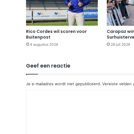
Rico Cordes wil scoren voor
Carapaz win
Buitenpost
Surhuisterv
4 augustus 2026
28 juli 2026
Geef een reactie
Je e-mailadres wordt niet gepubliceerd.
Vereiste velden
R
e
a
c
t