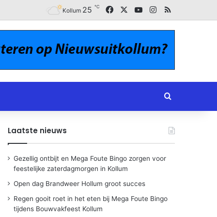
℃
Facebook
X
YouTube
Instagram
RSS
25
Kollum
Zoeken naar
Laatste nieuws
Gezellig ontbijt en Mega Foute Bingo zorgen voor
feestelijke zaterdagmorgen in Kollum
Open dag Brandweer Hollum groot succes
Regen gooit roet in het eten bij Mega Foute Bingo
tijdens Bouwvakfeest Kollum