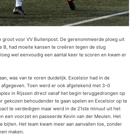
te groot voor VV Buitenpost. De gerenommeerde ploeg uit
asse B, had moeite kansen te creëren tegen de stug
ploeg wel eenvoudig een aantal keer te scoren en kwam er
n, was van te voren duidelijk. Excelsior had in de
al afgegeven. Toen werd er ook afgetekend met 3-0
ex in Rijssen direct vanaf het begin teruggedrongen op
oor gekozen behoudender te gaan spelen en Excelsior op te
act te verdedigen maar werd in de 21ste minuut uit het
egen een voorzet en passeerde Kevin van der Meulen. Het
te bijten. Het team kwam meer aan aanvallen toe, zonder
nnen maken.