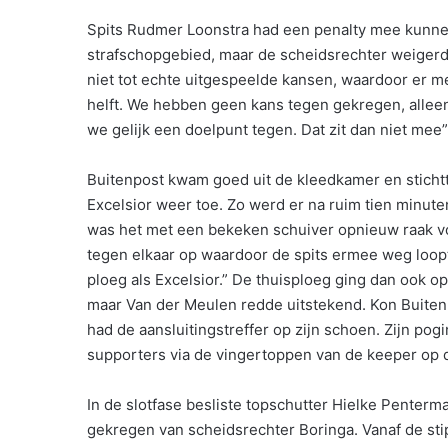
Spits Rudmer Loonstra had een penalty mee kunnen 
strafschopgebied, maar de scheidsrechter weigerd
niet tot echte uitgespeelde kansen, waardoor er me
helft. We hebben geen kans tegen gekregen, alleen 
we gelijk een doelpunt tegen. Dat zit dan niet mee”
Buitenpost kwam goed uit de kleedkamer en sticht
Excelsior weer toe. Zo werd er na ruim tien minute
was het met een bekeken schuiver opnieuw raak voo
tegen elkaar op waardoor de spits ermee weg loopt
ploeg als Excelsior.” De thuisploeg ging dan ook op 
maar Van der Meulen redde uitstekend. Kon Buitenp
had de aansluitingstreffer op zijn schoen. Zijn pog
supporters via de vingertoppen van de keeper op d
In de slotfase besliste topschutter Hielke Penterma
gekregen van scheidsrechter Boringa. Vanaf de stip 