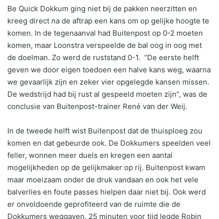
Be Quick Dokkum ging niet bij de pakken neerzitten en
kreeg direct na de aftrap een kans om op gelijke hoogte te
komen. In de tegenaanval had Buitenpost op 0-2 moeten
komen, maar Loonstra verspeelde de bal oog in oog met
de doelman. Zo werd de ruststand 0-1. “De eerste helft
geven we door eigen toedoen een halve kans weg, waarna
we gevaarlijk zijn en zeker vier opgelegde kansen missen.
De wedstrijd had bij rust al gespeeld moeten zijn”, was de
conclusie van Buitenpost-trainer René van der Weij.
In de tweede helft wist Buitenpost dat de thuisploeg zou
komen en dat gebeurde ook. De Dokkumers speelden veel
feller, wonnen meer duels en kregen een aantal
mogelijkheden op de gelijkmaker op rij. Buitenpost kwam
maar moeizaam onder de druk vandaan en ook het vele
balverlies en foute passes hielpen daar niet bij. Ook werd
er onvoldoende geprofiteerd van de ruimte die de
Dokkumers weggaven. 25 minuten voor tijd legde Robin