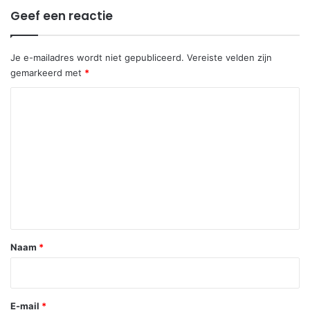
Geef een reactie
Je e-mailadres wordt niet gepubliceerd.
Vereiste velden zijn
gemarkeerd met
*
R
e
a
c
t
i
e
*
Naam
*
E-mail
*