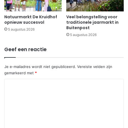
Natuurmarkt De Kruidhof
Veel belangstelling voor
opnieuw succesvol
traditionele jaarmarkt in
Buitenpost
5 augustus 2026
5 augustus 2026
Geef een reactie
Je e-mailadres wordt niet gepubliceerd.
Vereiste velden zijn
gemarkeerd met
*
R
e
a
c
t
i