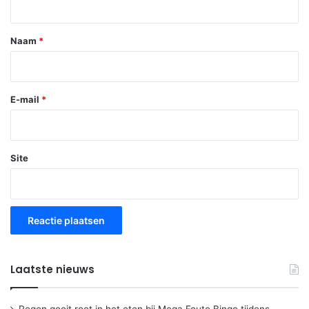
e
*
Naam
*
E-mail
*
Site
Laatste nieuws
Regen gooit roet in het eten bij Mega Foute Bingo tijdens