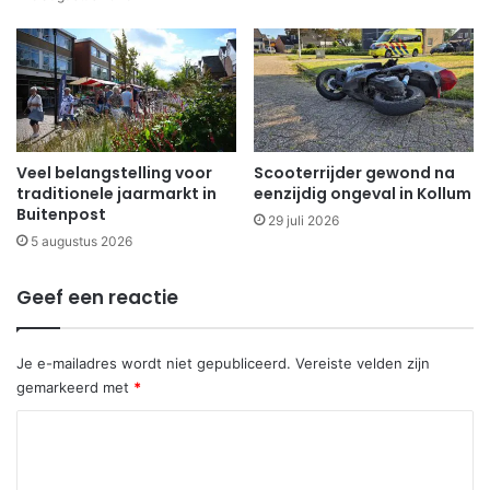
Veel belangstelling voor
Scooterrijder gewond na
traditionele jaarmarkt in
eenzijdig ongeval in Kollum
Buitenpost
29 juli 2026
5 augustus 2026
Geef een reactie
Je e-mailadres wordt niet gepubliceerd.
Vereiste velden zijn
gemarkeerd met
*
R
e