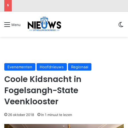
Sw
Menu
Evenementen
Hoofdnieuws
Regionaal
Coole Kidsnacht in
Fogelsangh-State
Veenklooster
26 oktober 2018
In 1 minuut te lezen