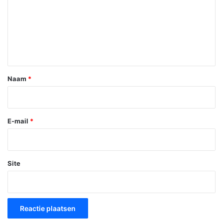
a
c
t
i
e
*
Naam
*
E-mail
*
Site