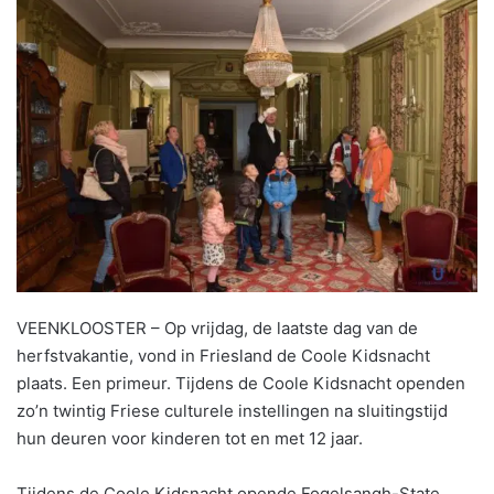
VEENKLOOSTER – Op vrijdag, de laatste dag van de
herfstvakantie, vond in Friesland de Coole Kidsnacht
plaats. Een primeur. Tijdens de Coole Kidsnacht openden
zo’n twintig Friese culturele instellingen na sluitingstijd
hun deuren voor kinderen tot en met 12 jaar.
Tijdens de Coole Kidsnacht opende Fogelsangh-State