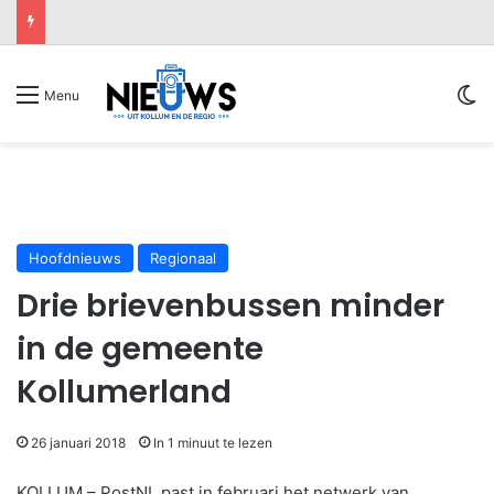
Sw
Menu
Hoofdnieuws
Regionaal
Drie brievenbussen minder
in de gemeente
Kollumerland
26 januari 2018
In 1 minuut te lezen
KOLLUM – PostNL past in februari het netwerk van