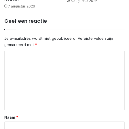
6 augustus 2026
7 augustus 2026
Geef een reactie
Je e-mailadres wordt niet gepubliceerd.
Vereiste velden zijn
gemarkeerd met
*
R
e
a
c
t
i
e
*
Naam
*