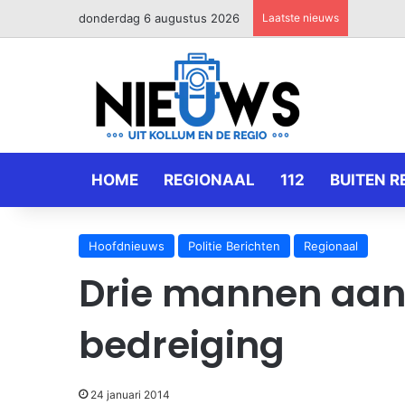
donderdag 6 augustus 2026
Laatste nieuws
HOME
REGIONAAL
112
BUITEN R
Hoofdnieuws
Politie Berichten
Regionaal
Drie mannen aa
bedreiging
24 januari 2014