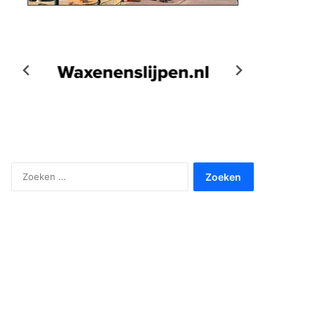
Zoeken
naar: