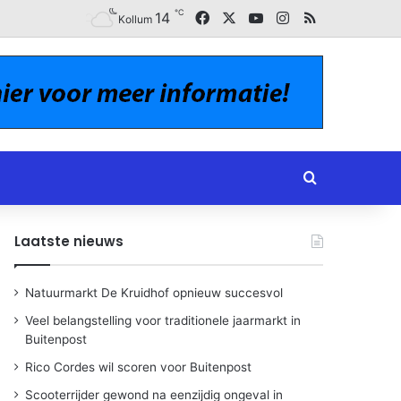
℃
Facebook
X
YouTube
Instagram
RSS
14
Kollum
Zoeken naar
Laatste nieuws
Natuurmarkt De Kruidhof opnieuw succesvol
Veel belangstelling voor traditionele jaarmarkt in
Buitenpost
Rico Cordes wil scoren voor Buitenpost
Scooterrijder gewond na eenzijdig ongeval in