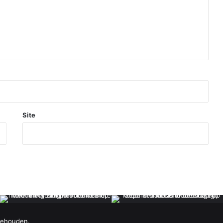
Site
behouden.