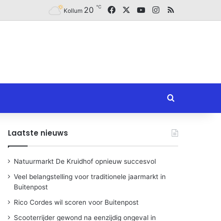
℃
Facebook
X
YouTube
Instagram
RSS
20
Kollum
Zoeken naar
Laatste nieuws
Natuurmarkt De Kruidhof opnieuw succesvol
Veel belangstelling voor traditionele jaarmarkt in
Buitenpost
Rico Cordes wil scoren voor Buitenpost
Scooterrijder gewond na eenzijdig ongeval in