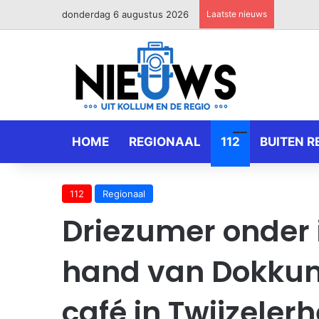
donderdag 6 augustus 2026
Laatste nieuws
HOME
REGIONAAL
112
BUITEN R
112
Regionaal
Driezumer onder i
hand van Dokkum
café in Twijzeler