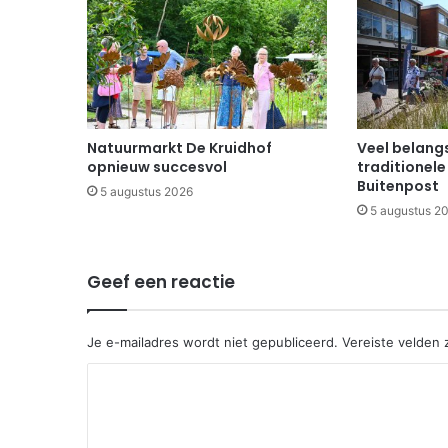
Natuurmarkt De Kruidhof
Veel belangs
opnieuw succesvol
traditionele
Buitenpost
5 augustus 2026
5 augustus 2
Geef een reactie
Je e-mailadres wordt niet gepubliceerd.
Vereiste velden
R
e
a