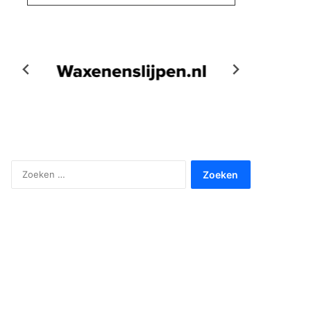
Zoeken
naar: