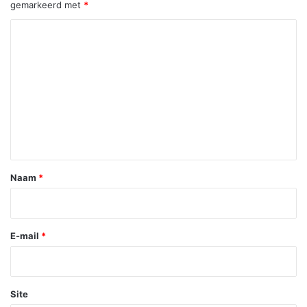
gemarkeerd met
*
R
e
a
c
t
i
e
*
Naam
*
E-mail
*
Site