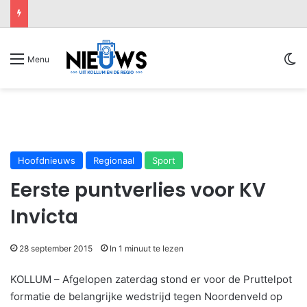
Sw
Menu
Hoofdnieuws
Regionaal
Sport
Eerste puntverlies voor KV
Invicta
28 september 2015
In 1 minuut te lezen
KOLLUM – Afgelopen zaterdag stond er voor de Pruttelpot
formatie de belangrijke wedstrijd tegen Noordenveld op