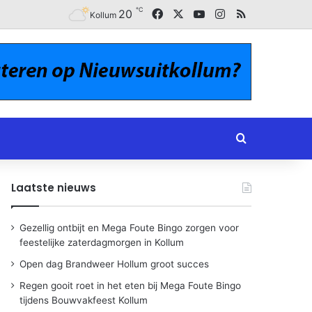
℃
Facebook
X
YouTube
Instagram
RSS
20
Kollum
Zoeken naar
Laatste nieuws
Gezellig ontbijt en Mega Foute Bingo zorgen voor
feestelijke zaterdagmorgen in Kollum
Open dag Brandweer Hollum groot succes
Regen gooit roet in het eten bij Mega Foute Bingo
tijdens Bouwvakfeest Kollum