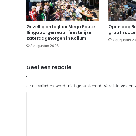
Gezellig ontbijt en Mega Foute
Open dag B
Bingo zorgen voor feestelijke
groot succe
zaterdagmorgen in Kollum
7 augustus 2
8 augustus 2026
Geef een reactie
Je e-mailadres wordt niet gepubliceerd.
Vereiste velden
R
e
a
c
t