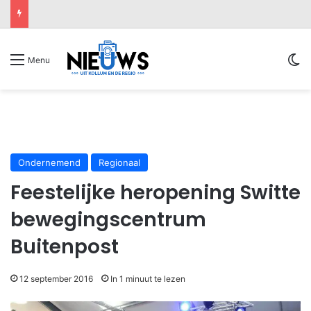
Sw
Menu
Ondernemend
Regionaal
Feestelijke heropening Switte
bewegingscentrum
Buitenpost
12 september 2016
In 1 minuut te lezen