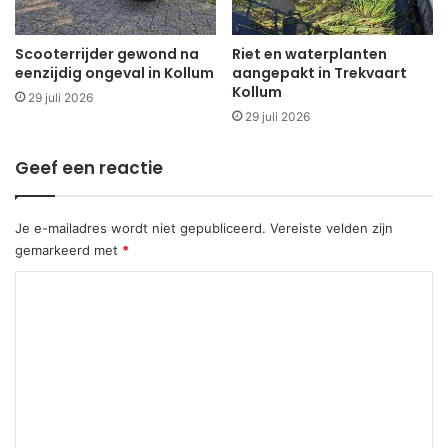
Scooterrijder gewond na
Riet en waterplanten
eenzijdig ongeval in Kollum
aangepakt in Trekvaart
Kollum
29 juli 2026
29 juli 2026
Geef een reactie
Je e-mailadres wordt niet gepubliceerd.
Vereiste velden zijn
gemarkeerd met
*
R
e
a
c
t
i