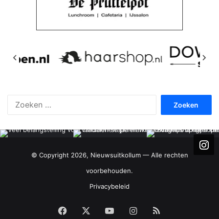
Zoeken
naar:
© Copyright 2026, Nieuwsuitkollum — Alle rechten
voorbehouden.
Privacybeleid
Facebook
X
YouTube
Instagram
RSS