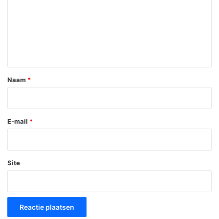
a
c
t
i
e
*
Naam
*
E-mail
*
Site