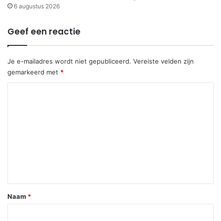
6 augustus 2026
Geef een reactie
Je e-mailadres wordt niet gepubliceerd.
Vereiste velden zijn
gemarkeerd met
*
R
e
a
c
t
i
e
*
Naam
*