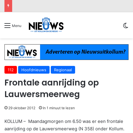
Sw
Menu
112
Hoofdnieuws
Regionaal
Frontale aanrijding op
Lauwersmeerweg
29 oktober 2012
In 1 minuut te lezen
KOLLUM – Maandagmorgen om 6.50 was er een frontale
aanrijding op de Lauwersmeerweg (N 358) onder Kollum.