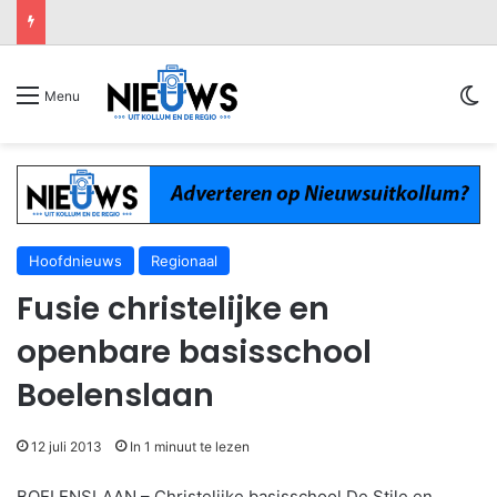
Sw
Menu
Hoofdnieuws
Regionaal
Fusie christelijke en
openbare basisschool
Boelenslaan
12 juli 2013
In 1 minuut te lezen
BOELENSLAAN – Christelijke basisschool De Stile en