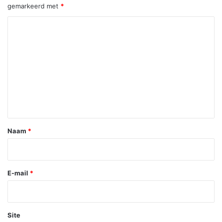
gemarkeerd met
*
R
e
a
c
t
i
e
*
Naam
*
E-mail
*
Site