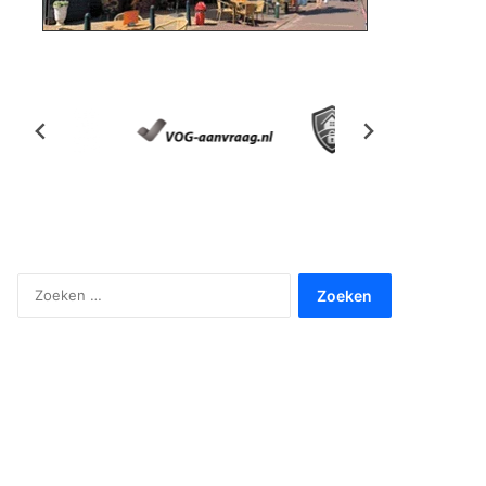
Zoeken
naar: