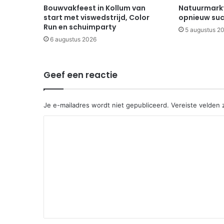
Bouwvakfeest in Kollum van
Natuurmarkt
start met viswedstrijd, Color
opnieuw suc
Run en schuimparty
5 augustus 2
6 augustus 2026
Geef een reactie
Je e-mailadres wordt niet gepubliceerd.
Vereiste velden
R
e
a
c
t
i
e