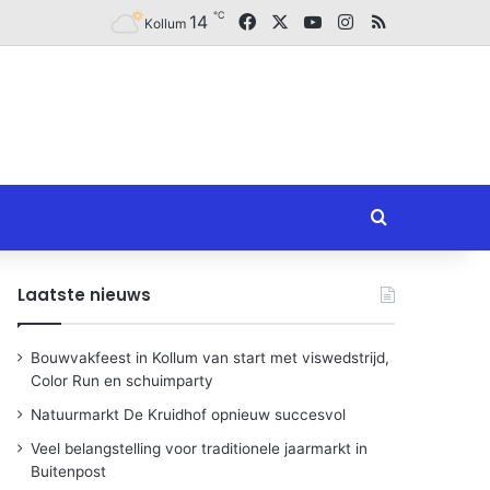
℃
Facebook
X
YouTube
Instagram
RSS
14
Kollum
Zoeken naar
Laatste nieuws
Bouwvakfeest in Kollum van start met viswedstrijd,
Color Run en schuimparty
Natuurmarkt De Kruidhof opnieuw succesvol
Veel belangstelling voor traditionele jaarmarkt in
Buitenpost